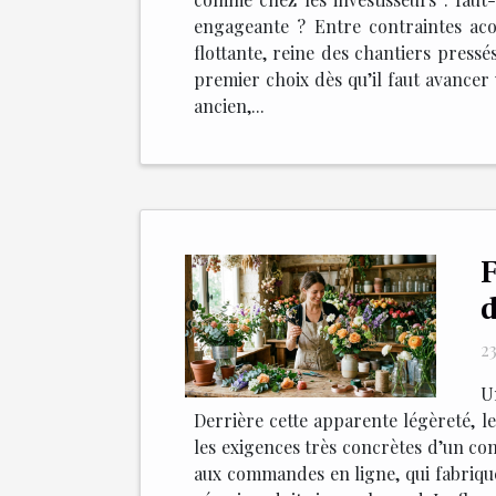
engageante ? Entre contraintes acou
flottante, reine des chantiers pressé
premier choix dès qu’il faut avance
ancien,...
F
d
2
U
Derrière cette apparente légèreté, le 
les exigences très concrètes d’un com
aux commandes en ligne, qui fabrique