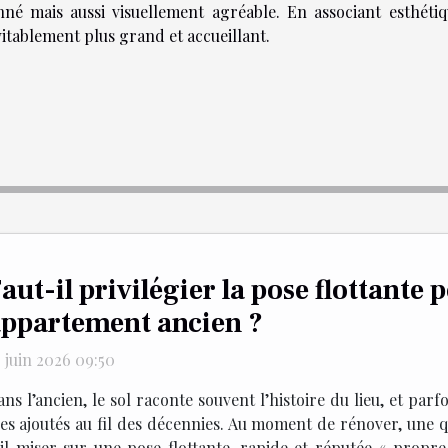
é mais aussi visuellement agréable. En associant esthétiq
vitablement plus grand et accueillant.
aut-il privilégier la pose flottante
ppartement ancien ?
 juin 2026 09:50
ns l’ancien, le sol raconte souvent l’histoire du lieu, et parfo
ues ajoutés au fil des décennies. Au moment de rénover, une q
il miser sur une pose flottante, rapide et réputée « propre