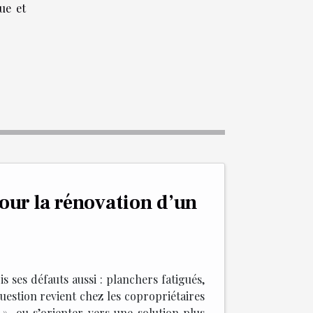
ue et
 pour la rénovation d’un
is ses défauts aussi : planchers fatigués,
uestion revient chez les copropriétaires
 », ou s’orienter vers une solution plus