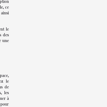
ption
le, ce
ainsi
ent le
s des
r une
pace,
ez le
ns de
, les
uer à
s pour