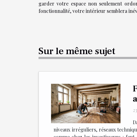
garder votre espace non seulement ordonn
fonctionnalité, votre intérieur semblera iné
Sur le même sujet
F
a
23
Da
niveaux irréguliers, réseaux techniq
comme chez les investisseurs : faut-