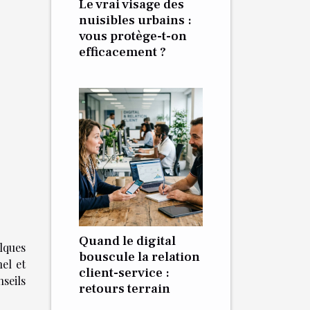
Le vrai visage des
nuisibles urbains :
vous protège-t-on
efficacement ?
Quand le digital
lques
bouscule la relation
el et
client-service :
seils
retours terrain