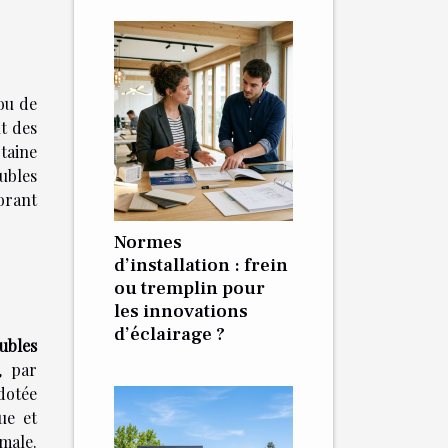
ou de
t des
taine
ubles
orant
Normes
d’installation : frein
ou tremplin pour
les innovations
d’éclairage ?
ubles
, par
 dotée
ue et
imale.