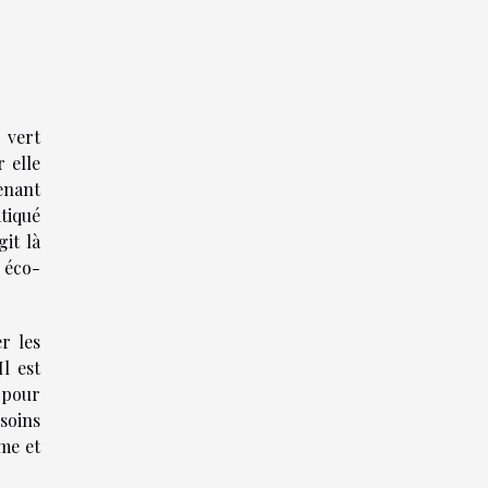
 vert
 elle
enant
tiqué
agit là
 éco-
r les
l est
 pour
soins
ome et