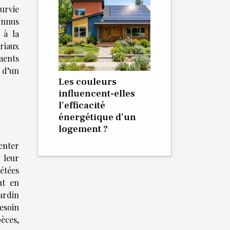
urvie
connus
 à la
riaux
ments
 d’un
Les couleurs
influencent-elles
l’efficacité
énergétique d’un
logement ?
enter
 leur
étées
ut en
ardin
besoin
èces,