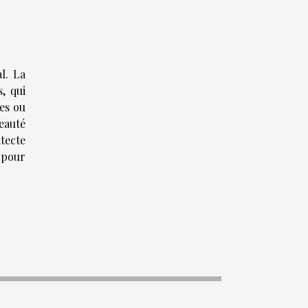
l. La
, qui
hes ou
eauté
tecte
 pour