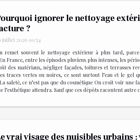
ourquoi ignorer le nettoyage extéri
acture ?
 juillet 2026 00:54
n remet souvent le nettoyage extérieur à plus tard, parce 
 En France, entre les épisodes pluvieux plus intenses, les pér
ût des matériaux, négliger façades, toitures et terrasses re
s traces vertes ou noires, ce sont surtout l’eau et le gel qui
 La saleté, ce n’est pas que du cosmétique On croit voir une f
e l’esthétique attendra. Sauf que ces dépôts racontent autre c
e vrai visage des nuisibles urbains 