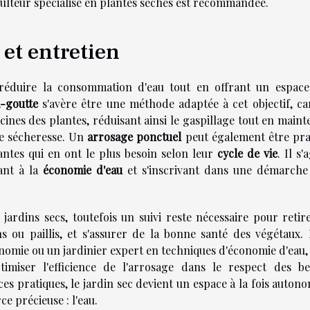
iculteur spécialisé en plantes sèches est recommandée.
et entretien
à réduire la consommation d'eau tout en offrant un espace
à-goutte
s'avère être une méthode adaptée à cet objectif, car
ines des plantes, réduisant ainsi le gaspillage tout en maint
de sécheresse. Un
arrosage ponctuel
peut également être pra
lantes qui en ont le plus besoin selon leur
cycle de vie
. Il s'
uant à la
économie d'eau
et s'inscrivant dans une démarche
jardins secs, toutefois un suivi reste nécessaire pour retire
s ou paillis, et s'assurer de la bonne santé des végétaux. I
nomie ou un jardinier expert en techniques d'économie d'eau,
timiser l'efficience de l'arrosage dans le respect des be
es pratiques, le jardin sec devient un espace à la fois auton
e précieuse : l'eau.