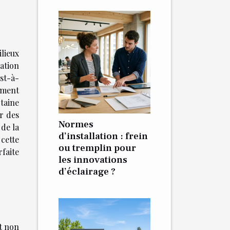
lieux
ation
st-à-
ement
rtaine
ir des
Normes
 de la
d’installation : frein
 cette
ou tremplin pour
faite
les innovations
d’éclairage ?
it non