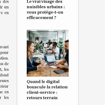
Le vrai visage des
n des
nuisibles urbains :
ir un
vous protège-t-on
re en
efficacement ?
uvant
 pour
stion.
lus de
t, les
lafond
esses
Quand le digital
oteur
bouscule la relation
ne en
client-service :
r les
retours terrain