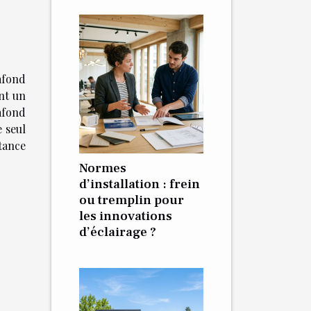
afond
ent un
afond
e seul
stance
Normes
d’installation : frein
ou tremplin pour
les innovations
d’éclairage ?