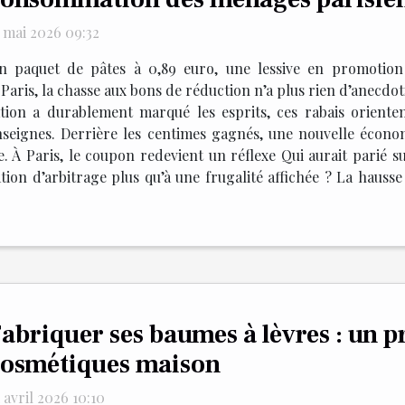
5 mai 2026 09:32
n paquet de pâtes à 0,89 euro, une lessive en promotion 
Paris, la chasse aux bons de réduction n’a plus rien d’anecdot
ation a durablement marqué les esprits, ces rabais orienten
seignes. Derrière les centimes gagnés, une nouvelle écono
e. À Paris, le coupon redevient un réflexe Qui aurait parié s
n d’arbitrage plus qu’à une frugalité affichée ? La hausse 
abriquer ses baumes à lèvres : un p
osmétiques maison
 avril 2026 10:10