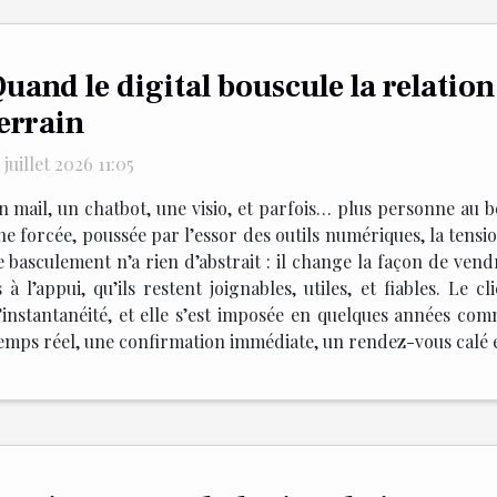
uand le digital bouscule la relation
errain
 juillet 2026 11:05
n mail, un chatbot, une visio, et parfois… plus personne au b
he forcée, poussée par l’essor des outils numériques, la tension
 basculement n’a rien d’abstrait : il change la façon de vendr
s à l’appui, qu’ils restent joignables, utiles, et fiables. Le 
t l’instantanéité, et elle s’est imposée en quelques années
temps réel, une confirmation immédiate, un rendez-vous calé en 