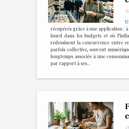
1
U
récupérés grâce à une application : à 
lourd dans les budgets et où l’infl
redessinent la concurrence entre en
parfois collective, souvent numériqu
longtemps associée à une consommatio
par rapport à ses...
F
c
21