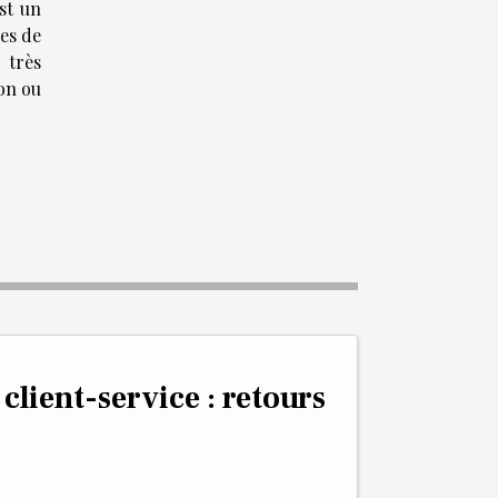
st un
les de
 très
ion ou
 client-service : retours