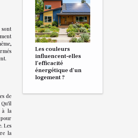
 sont
ement
même,
Les couleurs
formés
influencent-elles
nt.
l’efficacité
énergétique d’un
logement ?
tes de
 Qu'il
 à la
 pour
. Les
re la