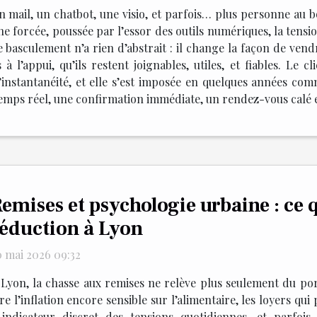
n mail, un chatbot, une visio, et parfois… plus personne au b
he forcée, poussée par l’essor des outils numériques, la tension
 basculement n’a rien d’abstrait : il change la façon de vendr
s à l’appui, qu’ils restent joignables, utiles, et fiables. Le 
t l’instantanéité, et elle s’est imposée en quelques années
temps réel, une confirmation immédiate, un rendez-vous calé en 
emises et psychologie urbaine : ce q
éduction à Lyon
0 mai 2026 09:32
 Lyon, la chasse aux remises ne relève plus seulement du por
 l’inflation encore sensible sur l’alimentaire, les loyers qui p
ndicateur discret des tensions quotidiennes, et parfois 