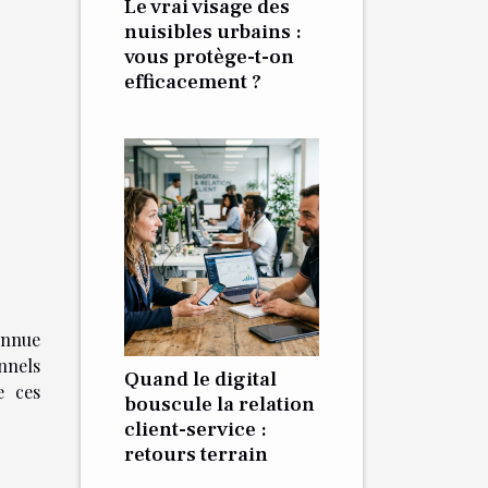
Le vrai visage des
nuisibles urbains :
vous protège-t-on
efficacement ?
onnue
nnels
Quand le digital
e ces
bouscule la relation
client-service :
retours terrain