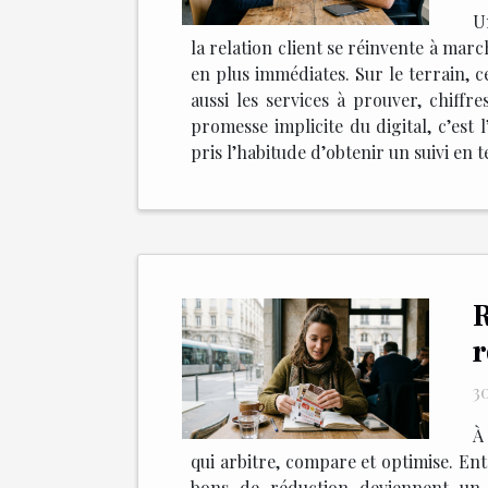
U
la relation client se réinvente à marc
en plus immédiates. Sur le terrain, ce
aussi les services à prouver, chiffre
promesse implicite du digital, c’es
pris l’habitude d’obtenir un suivi en 
R
r
3
À
qui arbitre, compare et optimise. Entre
bons de réduction deviennent un i