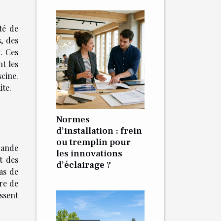
té de
s, des
x
. Ces
t les
cine.
ite.
Normes
d’installation : frein
ou tremplin pour
rande
les innovations
t des
d’éclairage ?
as de
re de
ssent