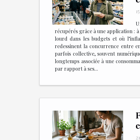
1
U
récupérés grâce à une application : à 
lourd dans les budgets et où l’infl
redessinent la concurrence entre en
parfois collective, souvent numériqu
longtemps associée à une consommatio
par rapport à ses...
F
c
21