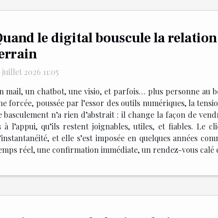
uand le digital bouscule la relation
errain
 juillet 2026 11:05
n mail, un chatbot, une visio, et parfois… plus personne au b
he forcée, poussée par l’essor des outils numériques, la tension
 basculement n’a rien d’abstrait : il change la façon de vendr
s à l’appui, qu’ils restent joignables, utiles, et fiables. Le 
t l’instantanéité, et elle s’est imposée en quelques années
temps réel, une confirmation immédiate, un rendez-vous calé en 