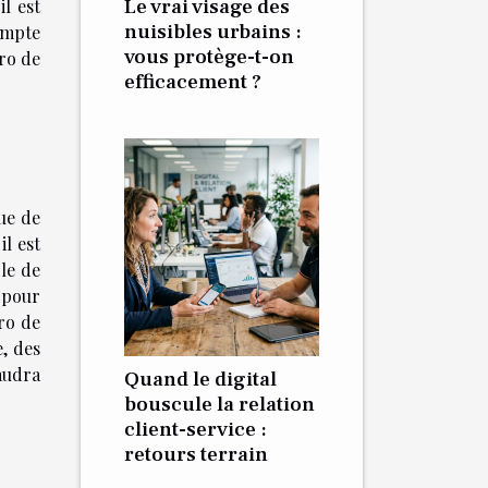
Le vrai visage des
l est
nuisibles urbains :
ompte
vous protège-t-on
ro de
efficacement ?
ue de
 il est
le de
 pour
ro de
, des
faudra
Quand le digital
bouscule la relation
client-service :
retours terrain