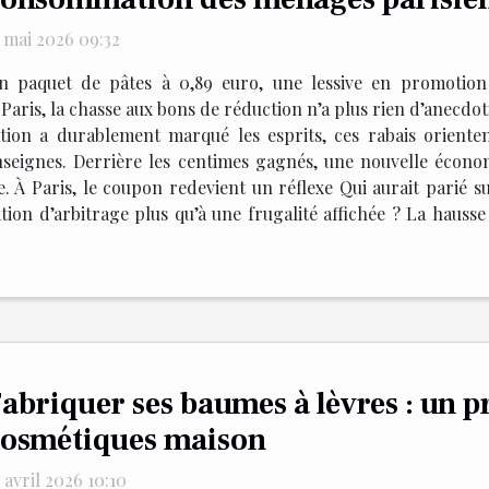
5 mai 2026 09:32
n paquet de pâtes à 0,89 euro, une lessive en promotion 
Paris, la chasse aux bons de réduction n’a plus rien d’anecdot
ation a durablement marqué les esprits, ces rabais orienten
seignes. Derrière les centimes gagnés, une nouvelle écono
e. À Paris, le coupon redevient un réflexe Qui aurait parié s
n d’arbitrage plus qu’à une frugalité affichée ? La hausse 
abriquer ses baumes à lèvres : un p
osmétiques maison
 avril 2026 10:10