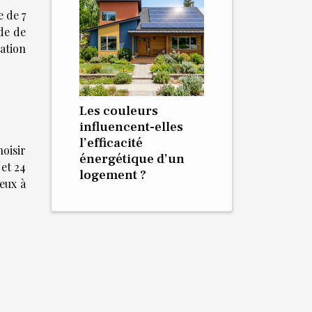
e de 7
yde de
ation
Les couleurs
influencent-elles
l’efficacité
oisir
énergétique d’un
et 24
logement ?
eux à