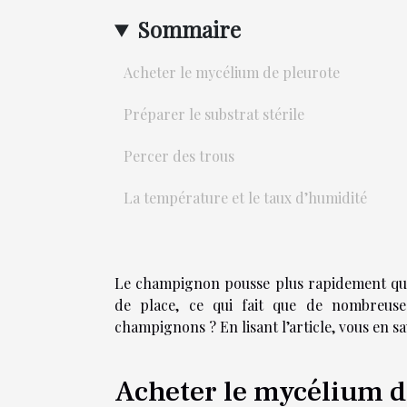
Sommaire
Acheter le mycélium de pleurote
Préparer le substrat stérile
Percer des trous
La température et le taux d’humidité
Le champignon pousse plus rapidement que 
de place, ce qui fait que de nombreuses
champignons ? En lisant l’article, vous en sa
Acheter le mycélium d