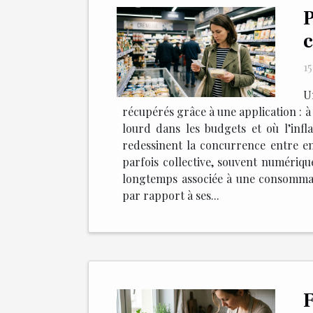
P
c
1
U
récupérés grâce à une application : à 
lourd dans les budgets et où l’infl
redessinent la concurrence entre en
parfois collective, souvent numériqu
longtemps associée à une consommatio
par rapport à ses...
F