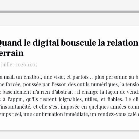
uand le digital bouscule la relation
errain
 juillet 2026 11:05
n mail, un chatbot, une visio, et parfois… plus personne au b
he forcée, poussée par l’essor des outils numériques, la tension
 basculement n’a rien d’abstrait : il change la façon de vendr
s à l’appui, qu’ils restent joignables, utiles, et fiables. Le 
t l’instantanéité, et elle s’est imposée en quelques années
temps réel, une confirmation immédiate, un rendez-vous calé en 