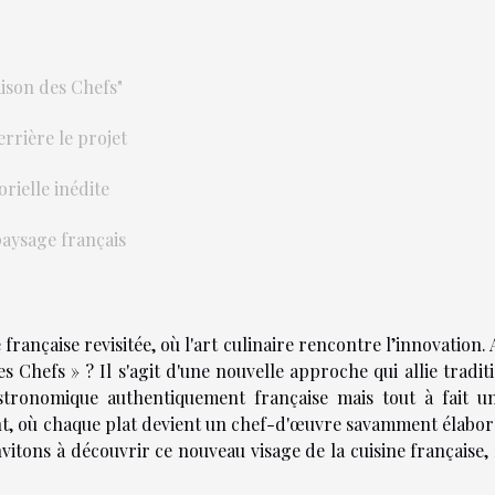
ison des Chefs"
rrière le projet
rielle inédite
paysage français
ançaise revisitée, où l'art culinaire rencontre l’innovation.
 Chefs » ? Il s'agit d'une nouvelle approche qui allie tradit
tronomique authentiquement française mais tout à fait un
nt, où chaque plat devient un chef-d'œuvre savamment élabor
vitons à découvrir ce nouveau visage de la cuisine française,