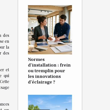
n des
ise en
ur la
r des
Normes
d’installation : frein
er et
ou tremplin pour
e qui
les innovations
Cette
d’éclairage ?
ysage
ances
st un