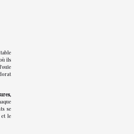
table
ù ils
l'ouïe
odorat
tures
,
haque
ts se
et le