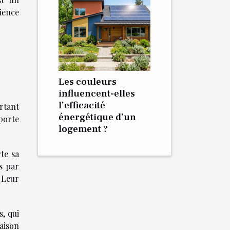
rience
Les couleurs
influencent-elles
l’efficacité
rtant
énergétique d’un
porte
logement ?
te sa
s par
 Leur
, qui
Maison