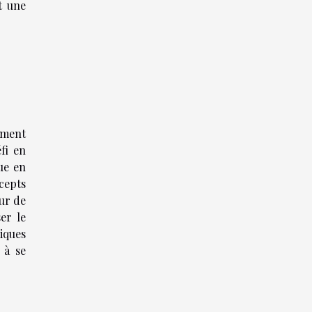
t une
ement
fi en
ue en
cepts
eur de
er le
iques
 à se