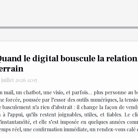
uand le digital bouscule la relation
errain
 juillet 2026 11:05
n mail, un chatbot, une visio, et parfois… plus personne au b
he forcée, poussée par l’essor des outils numériques, la tension
 basculement n’a rien d’abstrait : il change la façon de vendr
s à l’appui, qu’ils restent joignables, utiles, et fiables. Le 
t l’instantanéité, et elle s’est imposée en quelques années
temps réel, une confirmation immédiate, un rendez-vous calé en 