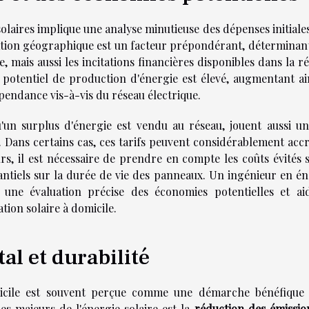
solaires implique une analyse minutieuse des dépenses initiale
sation géographique est un facteur prépondérant, déterminan
, mais aussi les incitations financières disponibles dans la r
e potentiel de production d'énergie est élevé, augmentant ain
endance vis-à-vis du réseau électrique.
qu'un surplus d'énergie est vendu au réseau, jouent aussi un
é. Dans certains cas, ces tarifs peuvent considérablement acc
eurs, il est nécessaire de prendre en compte les coûts évités 
stantiels sur la durée de vie des panneaux. Un ingénieur en é
r une évaluation précise des économies potentielles et ai
ation solaire à domicile.
l et durabilité
omicile est souvent perçue comme une démarche bénéfique
es majeurs de l'énergie solaire est la
réduction des émissio