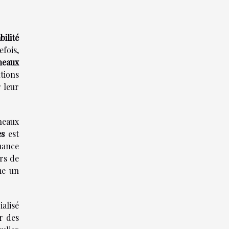
bilité
efois,
neaux
tions
 leur
neaux
es
est
mance
rs de
me un
ialisé
r des