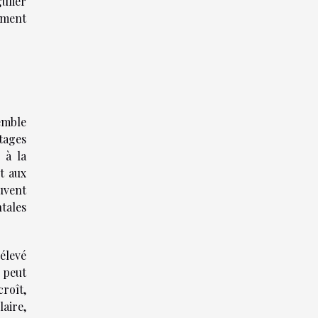
ulier
ement
emble
tages
 à la
t aux
uvent
tales
 élevé
 peut
roît,
aire,