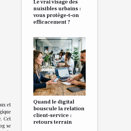
Le vrai visage des
nuisibles urbains :
vous protège-t-on
efficacement ?
Quand le digital
ux et
bouscule la relation
gique
client-service :
é. Cet
retours terrain
log se