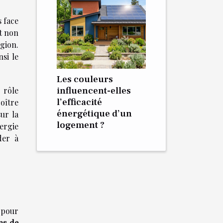
s face
t non
égion.
si le
Les couleurs
influencent-elles
 rôle
l’efficacité
roître
énergétique d’un
sur la
logement ?
nergie
der à
 pour
ns de