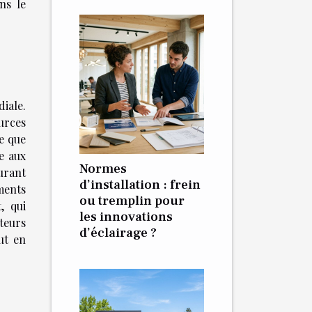
ns le
diale.
ources
e que
le aux
Normes
urant
d’installation : frein
ments
ou tremplin pour
, qui
les innovations
teurs
d’éclairage ?
ut en