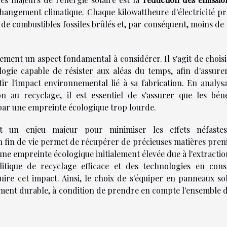
e changement climatique. Chaque kilowattheure d'électricité p
 de combustibles fossiles brûlés et, par conséquent, moins de
ement un aspect fondamental à considérer. Il s'agit de chois
logie capable de résister aux aléas du temps, afin d'assure
r l'impact environnemental lié à sa fabrication. En analysa
au recyclage, il est essentiel de s'assurer que les béné
ar une empreinte écologique trop lourde.
 un enjeu majeur pour minimiser les effets néfaste
 fin de vie permet de récupérer de précieuses matières prem
ne empreinte écologique initialement élevée due à l'extractio
itique de recyclage efficace et des technologies en cons
ire cet impact. Ainsi, le choix de s'équiper en panneaux sol
ement durable, à condition de prendre en compte l'ensemble d