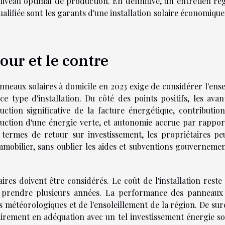
iveau optimal de production. En définitive, un entretien rég
lifiée sont les garants d'une installation solaire économiqu
our et le contre
anneaux solaires à domicile en 2023 exige de considérer l'ens
e type d'installation. Du côté des points positifs, les avan
tion significative de la facture énergétique, contribution
uction d'une énergie verte, et autonomie accrue par rappor
En termes de retour sur investissement, les propriétaires pe
immobilier, sans oublier les aides et subventions gouvernemen
ires doivent être considérés. Le coût de l'installation reste
ut prendre plusieurs années. La performance des panneaux
 météorologiques et de l'ensoleillement de la région. De surc
irement en adéquation avec un tel investissement énergie sol