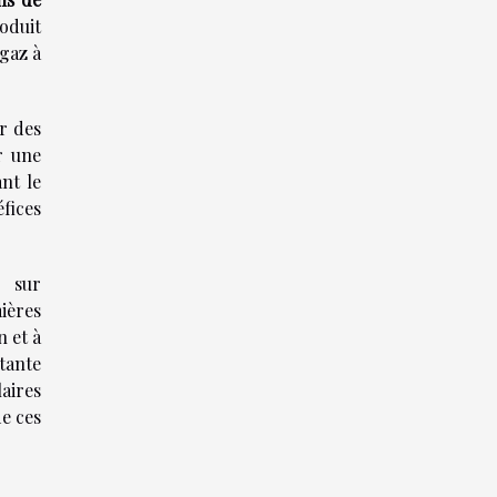
roduit
 gaz à
ir des
r une
nt le
fices
s sur
ières
n et à
tante
aires
e ces