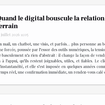
uand le digital bouscule la relation
errain
 juillet 2026 11:05
n mail, un chatbot, une visio, et parfois… plus personne au b
he forcée, poussée par l’essor des outils numériques, la tension
 basculement n’a rien d’abstrait : il change la façon de vendr
s à l’appui, qu’ils restent joignables, utiles, et fiables. Le 
t l’instantanéité, et elle s’est imposée en quelques années
temps réel, une confirmation immédiate, un rendez-vous calé en 