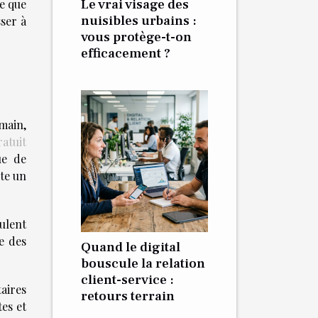
Le vrai visage des
xe que
nuisibles urbains :
ser à
vous protège-t-on
efficacement ?
 main,
ratuit
ue de
ste un
eulent
e des
Quand le digital
bouscule la relation
client-service :
aires
retours terrain
tes et