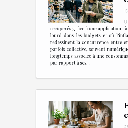
1
U
récupérés grâce à une application : à 
lourd dans les budgets et où l’infl
redessinent la concurrence entre en
parfois collective, souvent numériqu
longtemps associée à une consommatio
par rapport à ses...
F
c
21