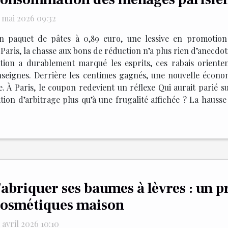
5 mai 2026 09:32
n paquet de pâtes à 0,89 euro, une lessive en promotion 
Paris, la chasse aux bons de réduction n’a plus rien d’anecdot
ation a durablement marqué les esprits, ces rabais orienten
seignes. Derrière les centimes gagnés, une nouvelle écono
e. À Paris, le coupon redevient un réflexe Qui aurait parié s
n d’arbitrage plus qu’à une frugalité affichée ? La hausse 
abriquer ses baumes à lèvres : un p
osmétiques maison
 avril 2026 10:10