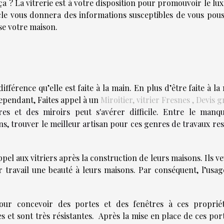
ça ? La vitrerie est à votre disposition pour promouvoir le lu
cle vous donnera des informations susceptibles de vous pous
se votre maison.
différence qu’elle est faite à la main. En plus d’être faite à la
Cependant, Faites appel à un
Miroitier, vitrier Fresnes , Devis g
es et des miroirs peut s'avérer difficile. Entre le manq
ns, trouver le meilleur artisan pour ces genres de travaux re
el aux vitriers après la construction de leurs maisons. Ils v
r travail une beauté à leurs maisons. Par conséquent, l’usag
pour concevoir des portes et des fenêtres à ces propriét
es et sont très résistantes. Après la mise en place de ces por