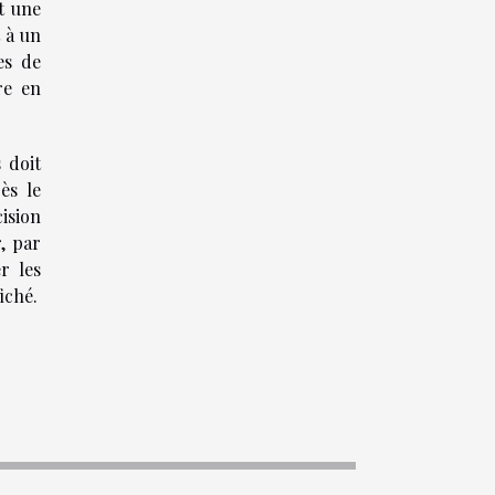
t une
t à un
es de
re en
 doit
ès le
ision
, par
r les
iché.