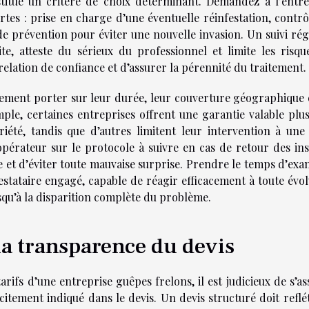
itue un critère de choix déterminant. Demandez à l’entre
rtes : prise en charge d’une éventuelle réinfestation, contrô
 de prévention pour éviter une nouvelle invasion. Un suivi rég
te, atteste du sérieux du professionnel et limite les risqu
relation de confiance et d’assurer la pérennité du traitement.
lement porter sur leur durée, leur couverture géographique e
le, certaines entreprises offrent une garantie valable plus
iété, tandis que d’autres limitent leur intervention à une
’opérateur sur le protocole à suivre en cas de retour des ins
e et d’éviter toute mauvaise surprise. Prendre le temps d’exa
stataire engagé, capable de réagir efficacement à toute évol
usqu’à la disparition complète du problème.
 la transparence du devis
ifs d’une entreprise guêpes frelons, il est judicieux de s’as
itement indiqué dans le devis. Un devis structuré doit reflét