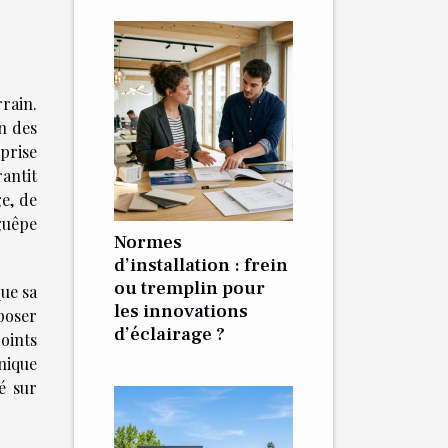
rrain.
n des
prise
antit
e, de
guêpe
Normes
d’installation : frein
ou tremplin pour
que sa
les innovations
poser
d’éclairage ?
oints
nique
é sur