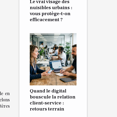
Le vrai visage des
nuisibles urbains :
vous protège-t-on
efficacement ?
Quand le digital
le en
bouscule la relation
elons
client-service :
itères
retours terrain