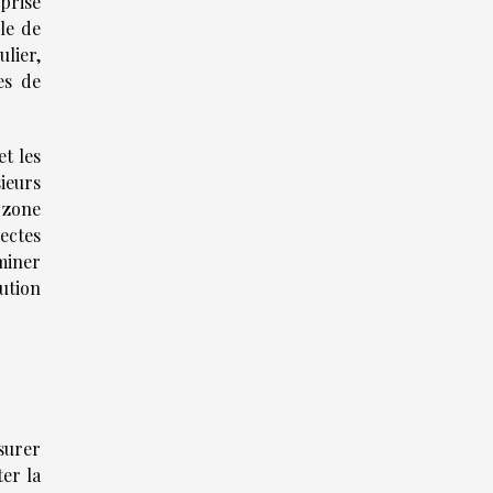
prise
le de
ulier,
es de
t les
ieurs
 zone
ectes
miner
ution
surer
er la