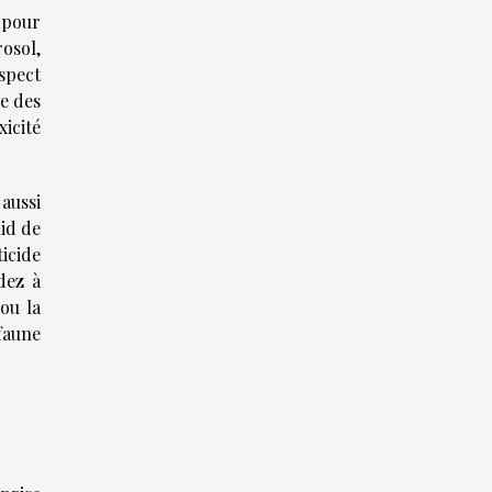
 pour
osol,
spect
e des
icité
 aussi
nid de
ticide
dez à
 ou la
 faune