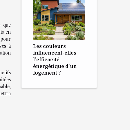
e que
is en
 pour
ves à
Les couleurs
influencent-elles
ation
l’efficacité
énergétique d’un
nctifs
logement ?
aitées
able,
ettra